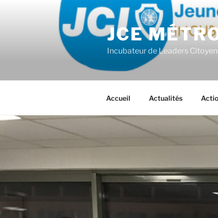
Aller
au
JCE MÉTR
contenu
principal
Incubateur de Leaders Citoyen
Accueil
Actualités
Acti