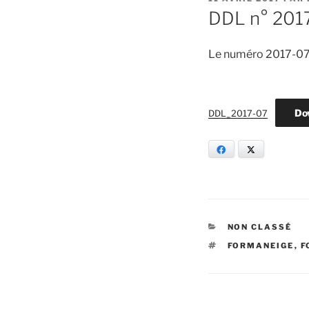
LE
DDL n° 201
Le numéro 2017-07 d
Do
DDL_2017-07
Facebook
X
CATÉGORIES
NON CLASSÉ
ÉTIQUETTES
FORMANEIGE
,
F