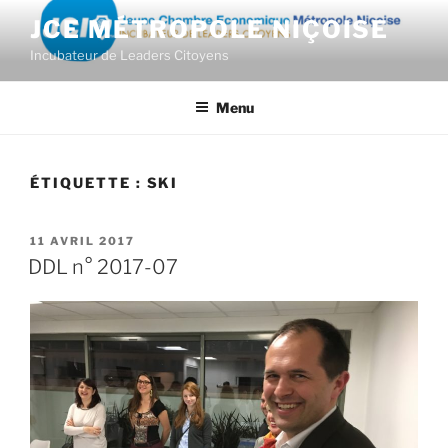
Aller
JCE MÉTROPOLE NIÇOISE
au
Incubateur de Leaders Citoyens
contenu
principal
Menu
ÉTIQUETTE :
SKI
PUBLIÉ
11 AVRIL 2017
LE
DDL n° 2017-07