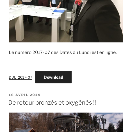
Le numéro 2017-07 des Dates du Lundi est en ligne.
Download
DDL_2017-07
PUBLIÉ
16 AVRIL 2014
LE
De retour bronzés et oxygénés !!