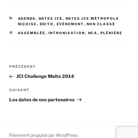
CATÉGORIES
AGENDA
,
DATES JCE
,
DATES JCE MÉTROPOLE
NIÇOISE
,
EDITO
,
EVÈNEMENT
,
NON CLASSÉ
ÉTIQUETTES
ASSEMBLÉE
,
INTRONISATION
,
NCA
,
PLÉNIÈRE
Navigation
Article
PRÉCÉDENT
de
précédent
JCI Challenge Malte 2014
l’article
Article
SUIVANT
suivant
Les dates de nos partenaires
Fièrement propulsé par WordPress