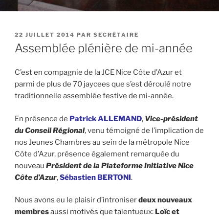
PUBLIÉ
22 JUILLET 2014
PAR
SECRÉTAIRE
LE
Assemblée plénière de mi-année
C’est en compagnie de la JCE Nice Côte d’Azur et
parmi
de plus de 70 jaycees que s’est déroulé notre
traditionnelle assemblée festive de mi-année.
En présence de
Patrick ALLEMAND
,
Vice-président
du Conseil Régional
, venu témoigné de l’implication de
nos Jeunes Chambres au sein de la métropole Nice
Côte d’Azur, présence également remarquée du
nouveau
Président de la Plateforme Initiative Nice
Côte d’Azur
,
Sébastien BERTONI
.
N
ous avons eu le plaisir d’introniser
deux nouveaux
membres
aussi motivés que talentueux:
Loïc et