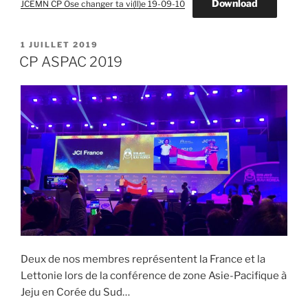
Download
JCEMN CP Ose changer ta vi(ll)e 19-09-10
PUBLIÉ
1 JUILLET 2019
LE
CP ASPAC 2019
Deux de nos membres représentent la France et la
Lettonie lors de la conférence de zone Asie-Pacifique à
Jeju en Corée du Sud…