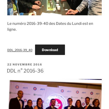
Le numéro 2016-39-40 des Dates du Lundi est en
ligne.
Download
DDL_2016-39_40
PUBLIÉ
22 NOVEMBRE 2016
LE
DDL n° 2016-36