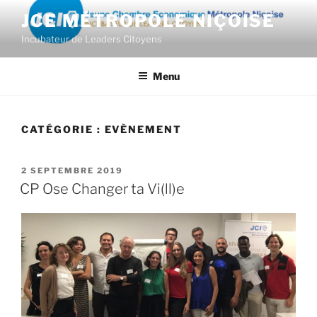
Aller
JCE MÉTROPOLE NIÇOISE
au
Incubateur de Leaders Citoyens
contenu
principal
Menu
CATÉGORIE :
EVÈNEMENT
PUBLIÉ
2 SEPTEMBRE 2019
LE
CP Ose Changer ta Vi(ll)e