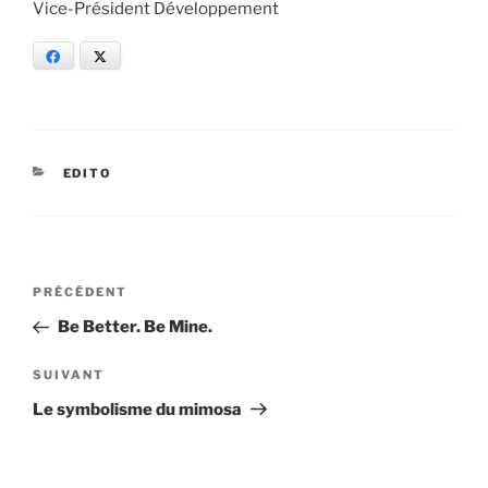
Vice-Président Développement
Facebook
X
CATÉGORIES
EDITO
Navigation
Article
PRÉCÉDENT
de
précédent
Be Better. Be Mine.
l’article
Article
SUIVANT
suivant
Le symbolisme du mimosa