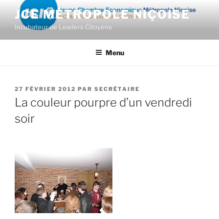
Aller
JCE MÉTROPOLE NIÇOISE
au
Incubateur de Leaders Citoyens
contenu
principal
Menu
PUBLIÉ
27 FÉVRIER 2012
PAR
SECRÉTAIRE
LE
La couleur pourpre d’un vendredi
soir