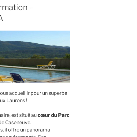
rmation –
A
 vous accueillir pour un superbe
ux Laurons !
ire, est situé au
cœur du Parc
 de Caseneuve.
s, il offre un panorama