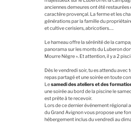
majestueux sur le Luberon et la campag
anciennes demeures ont été restaurées d
caractère provençal. La ferme et les ch
générations par la famille du propriétai
et cultive cerisiers, abricotiers….
Le hameau offre la sérénité de la campa
panorama sur les monts du Luberon dont 
Mourre Nègre ». Et attention, il y a 2 pisc
Dès le vendredi soir, tu es attendu avec t
repas partagé et une soirée en toute conv
Le
samedi des ateliers et des formatio
une soirée au bord de la piscine le samedi
est prête à te recevoir.
Lors de ce dernier événement régional a
du Grand Avignon vous propose une fo
hébergement inclus du vendredi au di