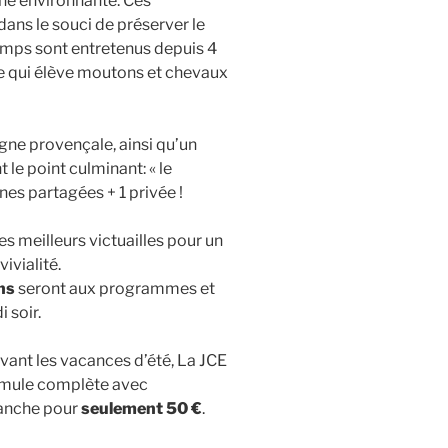
ne environnante. Ces
ans le souci de préserver le
amps sont entretenus depuis 4
re qui élève moutons et chevaux
gne provençale, ainsi qu’un
le point culminant: « le
ines partagées + 1 privée !
es meilleurs victuailles pour un
ivialité.
ns
seront aux programmes et
 soir.
vant les vacances d’été, La JCE
rmule complète avec
manche pour
seulement 50 €
.