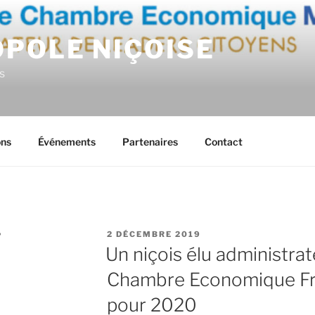
OPOLE NIÇOISE
s
ons
Événements
Partenaires
Contact
PUBLIÉ
P
2 DÉCEMBRE 2019
LE
Un niçois élu administrat
Chambre Economique Fra
pour 2020