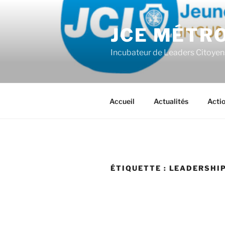
Aller
au
JCE MÉTR
contenu
principal
Incubateur de Leaders Citoyen
Accueil
Actualités
Acti
ÉTIQUETTE :
LEADERSHI