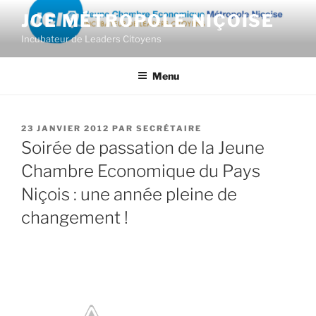
Aller
JCE MÉTROPOLE NIÇOISE
au
Incubateur de Leaders Citoyens
contenu
principal
Menu
PUBLIÉ
23 JANVIER 2012
PAR
SECRÉTAIRE
LE
Soirée de passation de la Jeune
Chambre Economique du Pays
Niçois : une année pleine de
changement !