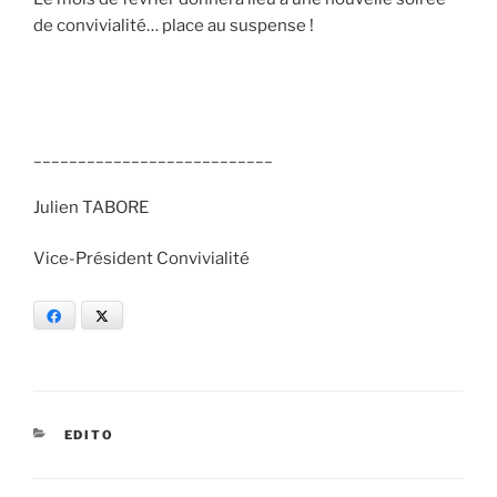
de convivialité… place au suspense !
___________________________
Julien TABORE
Vice-Président Convivialité
Facebook
X
CATÉGORIES
EDITO