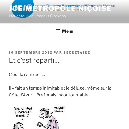
Aller
JCE MÉTROPOLE NIÇOISE
au
Incubateur de Leaders Citoyens
contenu
principal
Menu
PUBLIÉ
10 SEPTEMBRE 2012
PAR
SECRÉTAIRE
LE
Et c’est reparti…
C’est la rentrée !…
Il y fait un temps inimitable : le déluge, même sur la
Côte d’Azur… Bref, mais incontournable.