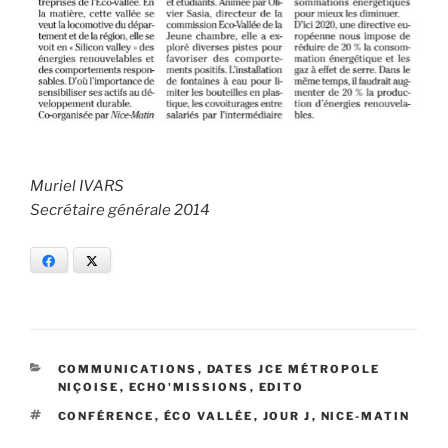
Muriel IVARS
Secrétaire générale 2014
Facebook
X
CATÉGORIES
COMMUNICATIONS
,
DATES JCE MÉTROPOLE
NIÇOISE
,
ECHO'MISSIONS
,
EDITO
ÉTIQUETTES
CONFÉRENCE
,
ÉCO VALLÉE
,
JOUR J
,
NICE-MATIN