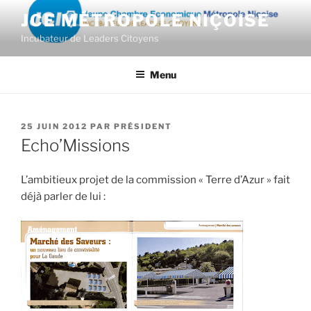
Aller
JCE MÉTROPOLE NIÇOISE
au
Incubateur de Leaders Citoyens
contenu
principal
Menu
PUBLIÉ
25 JUIN 2012
PAR
PRÉSIDENT
LE
Echo’Missions
L’ambitieux projet de la commission « Terre d’Azur » fait
déjà parler de lui :