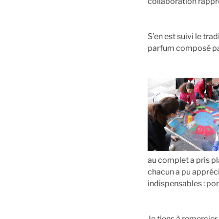
collaboration rapp
S’en est suivi le tr
parfum composé par 
au complet a pris p
chacun a pu apprécie
indispensables : po
Je tiens à remercier