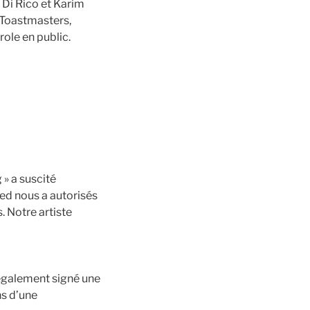
Di Rico et Karim
e Toastmasters,
ole en public.
 » a suscité
ed nous a autorisés
. Notre artiste
t également signé une
ns d’une