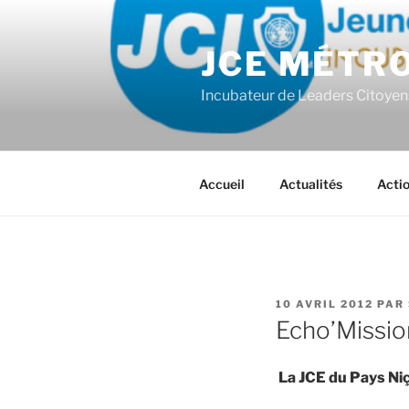
Aller
au
JCE MÉTR
contenu
principal
Incubateur de Leaders Citoyen
Accueil
Actualités
Acti
PUBLIÉ
10 AVRIL 2012
PAR
LE
Echo’Missio
La JCE du Pays Niç