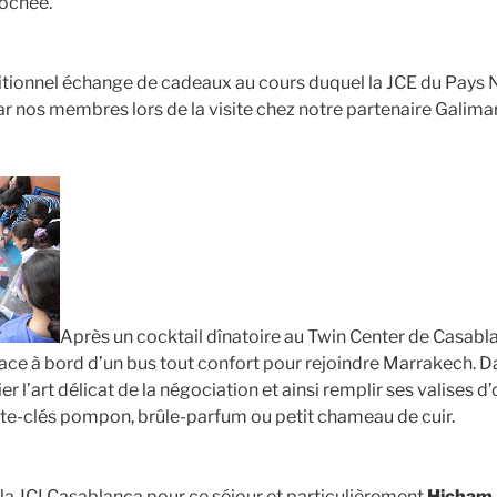
rochée.
aditionnel échange de cadeaux au cours duquel la JCE du Pays Ni
nos membres lors de la visite chez notre partenaire Galimar
Après un cocktail dînatoire au Twin Center de Casabla
lace à bord d’un bus tout confort pour rejoindre Marrakech. Da
r l’art délicat de la négociation et ainsi remplir ses valises d
rte-clés pompon, brûle-parfum ou petit chameau de cuir.
 la JCI Casablanca pour ce séjour et particulièrement
Hicham