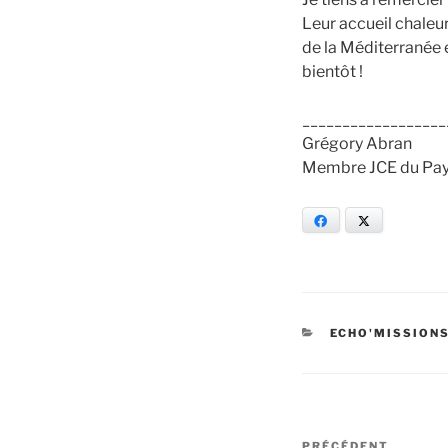
Leur accueil chaleu
de la Méditerranée e
bientôt !
__________________
Grégory Abran
Membre JCE du Pay
Facebook
X
CATÉGORIES
ECHO'MISSION
Navigation
PRÉCÉDENT