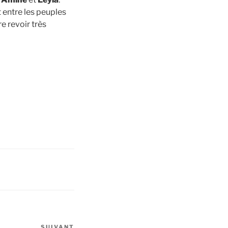
 entre les peuples
e revoir très
SUIVANT