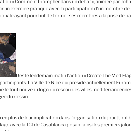
ation « Comment triompher dans un débat », animée par John 
 par un exercice pratique avec la participation d’un membre d
tionale ayant pour but de former ses membres à la prise de par
Dès le lendemain matin l’action « Create The Med Flag
participants. La Ville de Nice qui préside actuellement Eurom
aie le tout nouveau logo du réseau des villes méditerranéennes
gée du dessin.
en plus de leur implication dans l’organisation du jour J, on
age avec la JCI de Casablanca posant ainsi les premiers jalo