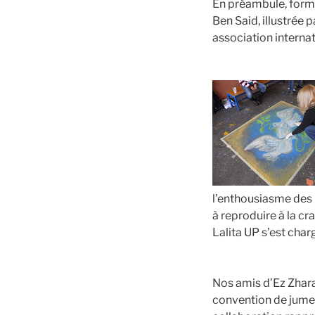
En préambule, form
Ben Said, illustrée
association interna
l’enthousiasme des 
à reproduire à la cr
Lalita UP s’est char
Nos amis d’Ez Zhara 
convention de jumel