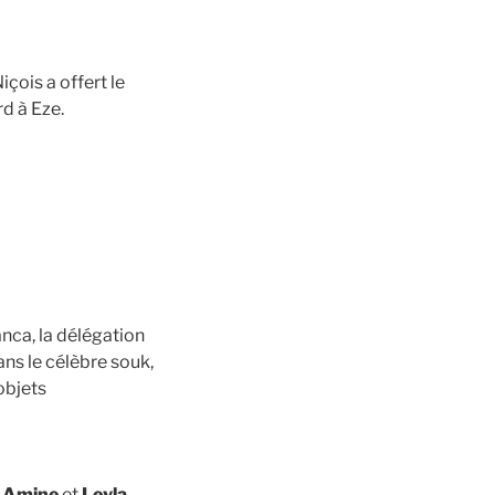
çois a offert le
d à Eze.
nca, la délégation
ns le célèbre souk,
’objets
,
Amine
et
Leyla
.