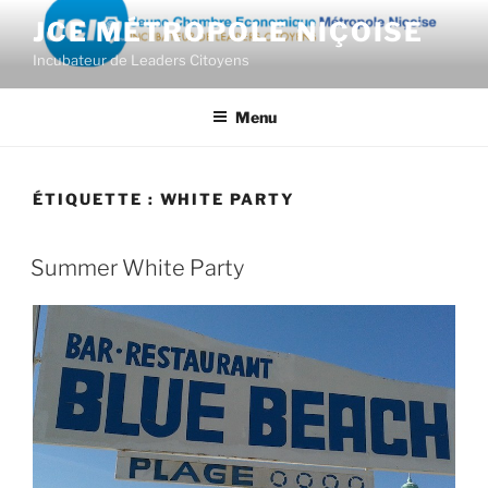
Aller
JCE MÉTROPOLE NIÇOISE
au
Incubateur de Leaders Citoyens
contenu
principal
Menu
ÉTIQUETTE :
WHITE PARTY
Summer White Party