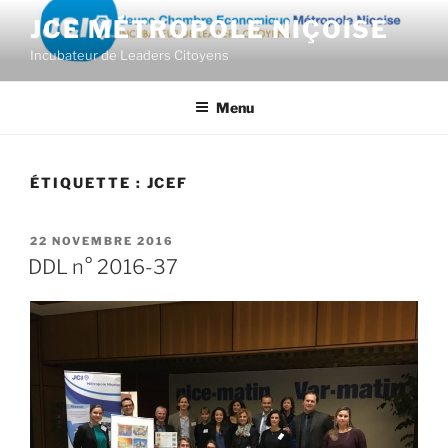
Aller
JCE MÉTROPOLE NIÇOISE
au
Incubateur de Leaders Citoyens
contenu
principal
Menu
ÉTIQUETTE :
JCEF
PUBLIÉ
22 NOVEMBRE 2016
LE
DDL n° 2016-37