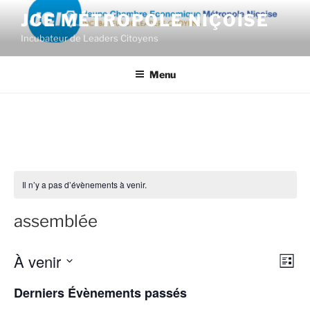
Aller
JCE MÉTROPOLE NIÇOISE
au
Incubateur de Leaders Citoyens
contenu
principal
Menu
Il n’y a pas d’évènements à venir.
assemblée
À venir
N
N
L
a
a
i
S
Derniers Évènements passés
s
v
é
v
t