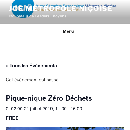
Aller
JCE MÉTROPOLE NIÇOISE
au
Incubateur de Leaders Citoyens
contenu
principal
Menu
« Tous les Évènements
Cet évènement est passé.
Pique-nique Zéro Déchets
0+02:00 21 juillet 2019, 11:00
-
16:00
FREE