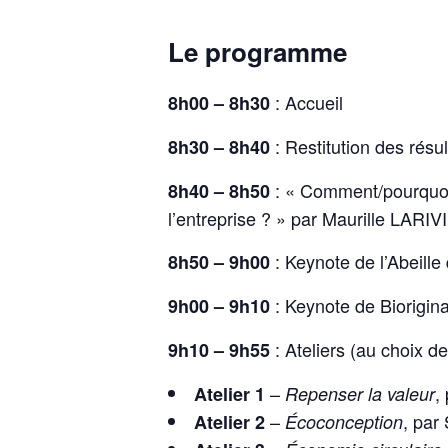
Le programme
: Accueil
8h00 – 8h30
: Restitution des résu
8h30 – 8h40
: « Comment/pourquoi l
8h40 – 8h50
l’entreprise ? » par Maurille LARI
: Keynote de l’Abeille
8h50 – 9h00
: Keynote de Biorigina
9h00 – 9h10
: Ateliers (au choix d
9h10 – 9h55
–
,
Atelier 1
Repenser la valeur
–
, pa
Atelier 2
Écoconception