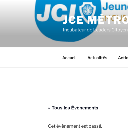
Aller
au
JCE MÉTR
contenu
principal
Incubateur de Leaders Citoyen
Accueil
Actualités
Acti
« Tous les Évènements
Cet évènement est passé.