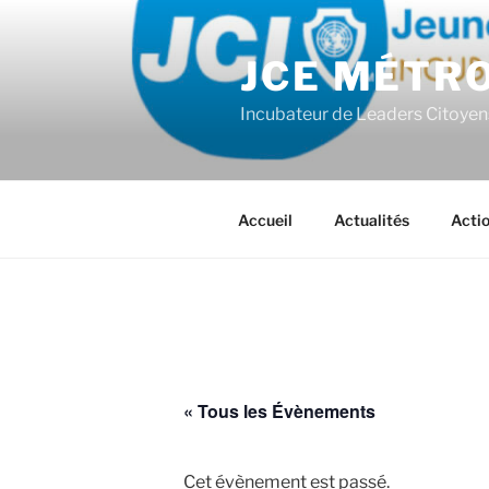
Aller
au
JCE MÉTR
contenu
principal
Incubateur de Leaders Citoyen
Accueil
Actualités
Acti
« Tous les Évènements
Cet évènement est passé.